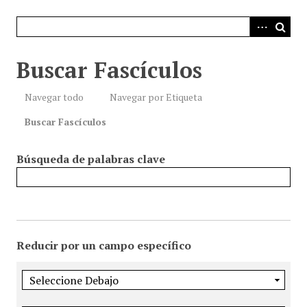
i
n
c
i
Buscar Fascículos
p
a
Navegar todo
Navegar por Etiqueta
l
Buscar Fascículos
Búsqueda de palabras clave
Reducir por un campo específico