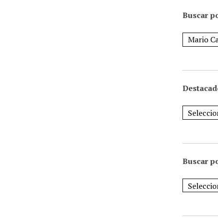
Buscar po
Destacad
Buscar p