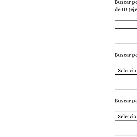
Buscar p
de ID (ej
Buscar po
Buscar po