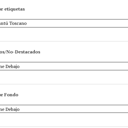
r etiquetas
os/No-Destacados
or Fondo