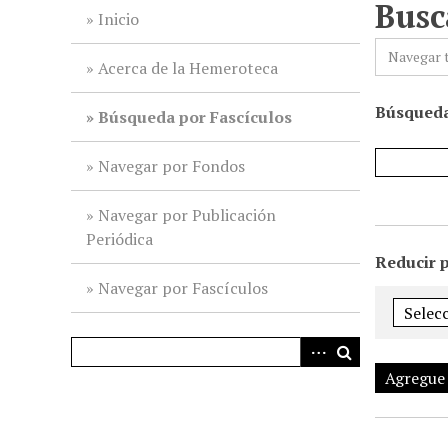
Busc
i
Inicio
n
Navegar 
c
Acerca de la Hemeroteca
i
Búsqueda
p
Búsqueda por Fascículos
a
l
Navegar por Fondos
Navegar por Publicación
Periódica
Reducir 
Navegar por Fascículos
Agregue