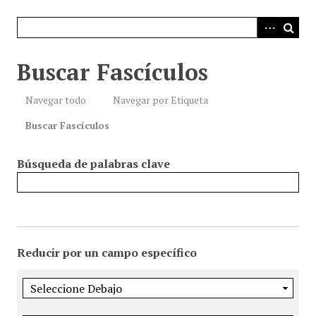
i
n
c
i
Buscar Fascículos
p
a
Navegar todo
Navegar por Etiqueta
l
Buscar Fascículos
Búsqueda de palabras clave
Reducir por un campo específico