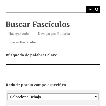
i
n
c
i
Buscar Fascículos
p
a
Navegar todo
Navegar por Etiqueta
l
Buscar Fascículos
Búsqueda de palabras clave
Reducir por un campo específico