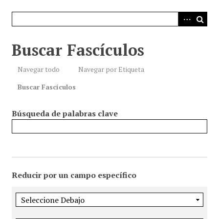
i
n
c
i
Buscar Fascículos
p
a
Navegar todo
Navegar por Etiqueta
l
Buscar Fascículos
Búsqueda de palabras clave
Reducir por un campo específico