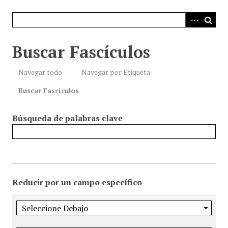
i
n
c
i
Buscar Fascículos
p
a
Navegar todo
Navegar por Etiqueta
l
Buscar Fascículos
Búsqueda de palabras clave
Reducir por un campo específico