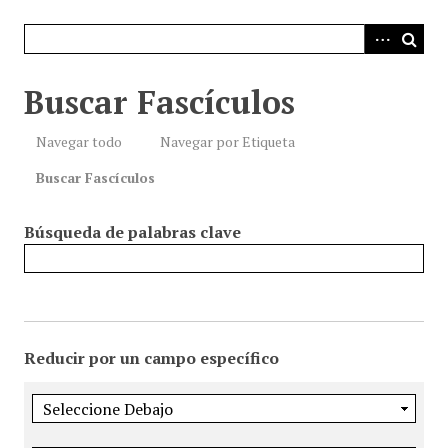
i
n
c
i
Buscar Fascículos
p
a
Navegar todo
Navegar por Etiqueta
l
Buscar Fascículos
Búsqueda de palabras clave
Reducir por un campo específico