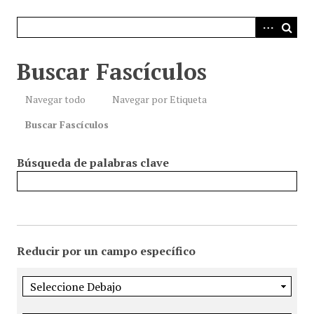
i
n
c
i
Buscar Fascículos
p
a
Navegar todo
Navegar por Etiqueta
l
Buscar Fascículos
Búsqueda de palabras clave
Reducir por un campo específico