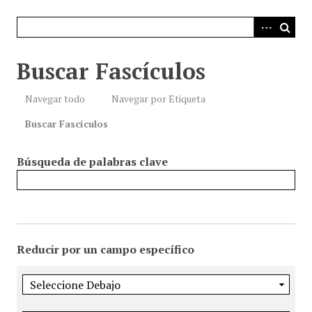
i
n
c
i
Buscar Fascículos
p
a
Navegar todo
Navegar por Etiqueta
l
Buscar Fascículos
Búsqueda de palabras clave
Reducir por un campo específico