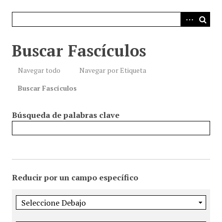
i
n
c
i
Buscar Fascículos
p
a
Navegar todo
Navegar por Etiqueta
l
Buscar Fascículos
Búsqueda de palabras clave
Reducir por un campo específico