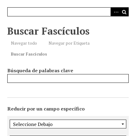
i
n
c
i
Buscar Fascículos
p
a
Navegar todo
Navegar por Etiqueta
l
Buscar Fascículos
Búsqueda de palabras clave
Reducir por un campo específico