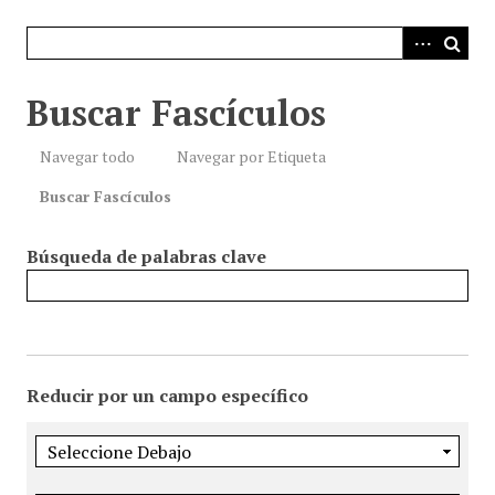
i
n
c
i
Buscar Fascículos
p
a
Navegar todo
Navegar por Etiqueta
l
Buscar Fascículos
Búsqueda de palabras clave
Reducir por un campo específico