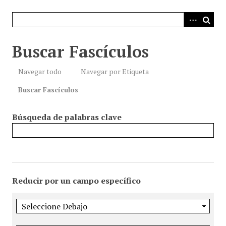
i
n
c
i
Buscar Fascículos
p
a
Navegar todo
Navegar por Etiqueta
l
Buscar Fascículos
Búsqueda de palabras clave
Reducir por un campo específico