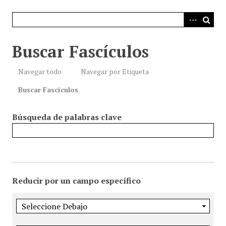
i
n
c
i
Buscar Fascículos
p
a
Navegar todo
Navegar por Etiqueta
l
Buscar Fascículos
Búsqueda de palabras clave
Reducir por un campo específico