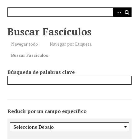
i
n
c
i
Buscar Fascículos
p
a
Navegar todo
Navegar por Etiqueta
l
Buscar Fascículos
Búsqueda de palabras clave
Reducir por un campo específico