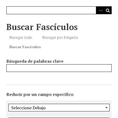
i
n
c
i
Buscar Fascículos
p
a
Navegar todo
Navegar por Etiqueta
l
Buscar Fascículos
Búsqueda de palabras clave
Reducir por un campo específico