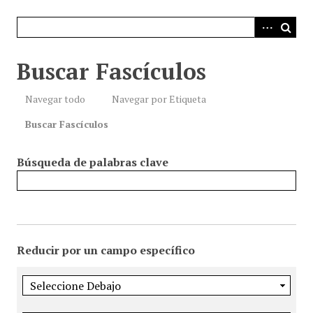
i
n
c
i
Buscar Fascículos
p
a
Navegar todo
Navegar por Etiqueta
l
Buscar Fascículos
Búsqueda de palabras clave
Reducir por un campo específico