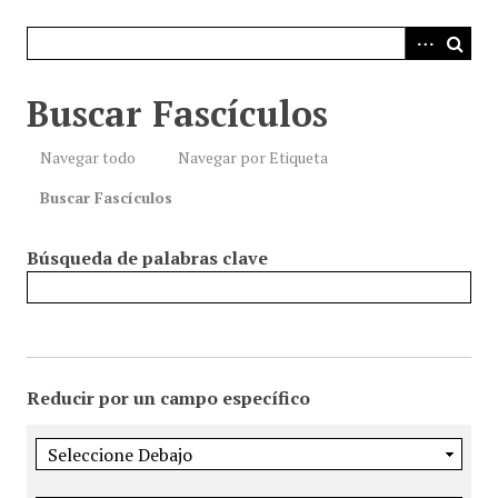
i
n
c
i
Buscar Fascículos
p
a
Navegar todo
Navegar por Etiqueta
l
Buscar Fascículos
Búsqueda de palabras clave
Reducir por un campo específico