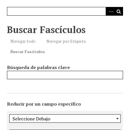
i
n
c
i
Buscar Fascículos
p
a
Navegar todo
Navegar por Etiqueta
l
Buscar Fascículos
Búsqueda de palabras clave
Reducir por un campo específico