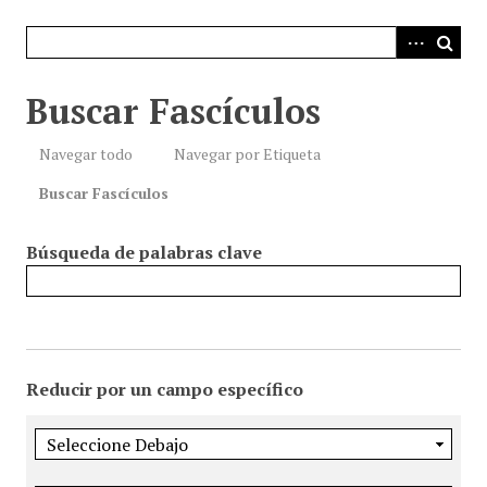
i
n
c
i
Buscar Fascículos
p
a
Navegar todo
Navegar por Etiqueta
l
Buscar Fascículos
Búsqueda de palabras clave
Reducir por un campo específico