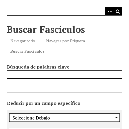
i
n
c
i
Buscar Fascículos
p
a
Navegar todo
Navegar por Etiqueta
l
Buscar Fascículos
Búsqueda de palabras clave
Reducir por un campo específico