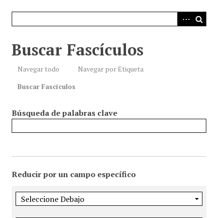
i
n
c
i
Buscar Fascículos
p
a
Navegar todo
Navegar por Etiqueta
l
Buscar Fascículos
Búsqueda de palabras clave
Reducir por un campo específico