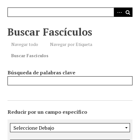
i
n
c
i
Buscar Fascículos
p
a
Navegar todo
Navegar por Etiqueta
l
Buscar Fascículos
Búsqueda de palabras clave
Reducir por un campo específico