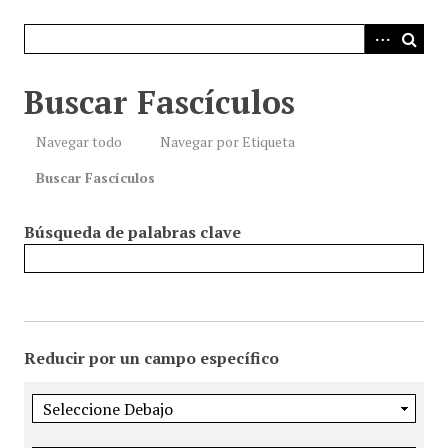
i
n
c
i
Buscar Fascículos
p
a
Navegar todo
Navegar por Etiqueta
l
Buscar Fascículos
Búsqueda de palabras clave
Reducir por un campo específico