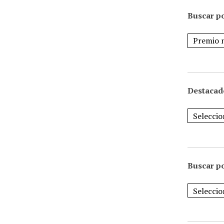
Buscar po
Destacad
Buscar p