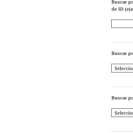
Buscar p
de ID (ej
Buscar po
Buscar po