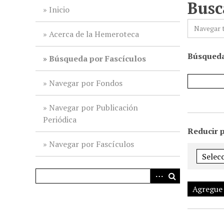
Busc
i
Inicio
n
Navegar 
c
Acerca de la Hemeroteca
i
Búsqueda
p
Búsqueda por Fascículos
a
l
Navegar por Fondos
Navegar por Publicación
Periódica
Reducir 
Navegar por Fascículos
Agregue