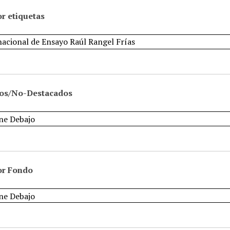
r etiquetas
os/No-Destacados
or Fondo