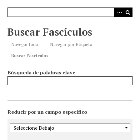
i
n
c
i
Buscar Fascículos
p
a
Navegar todo
Navegar por Etiqueta
l
Buscar Fascículos
Búsqueda de palabras clave
Reducir por un campo específico