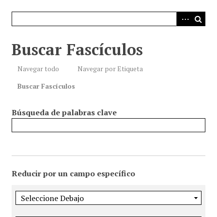
i
n
c
i
Buscar Fascículos
p
a
Navegar todo
Navegar por Etiqueta
l
Buscar Fascículos
Búsqueda de palabras clave
Reducir por un campo específico