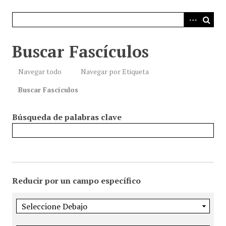
i
n
c
i
Buscar Fascículos
p
a
Navegar todo
Navegar por Etiqueta
l
Buscar Fascículos
Búsqueda de palabras clave
Reducir por un campo específico