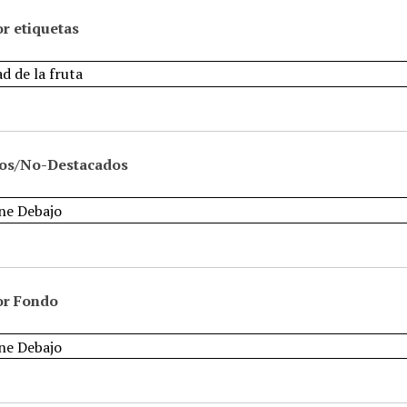
r etiquetas
os/No-Destacados
or Fondo