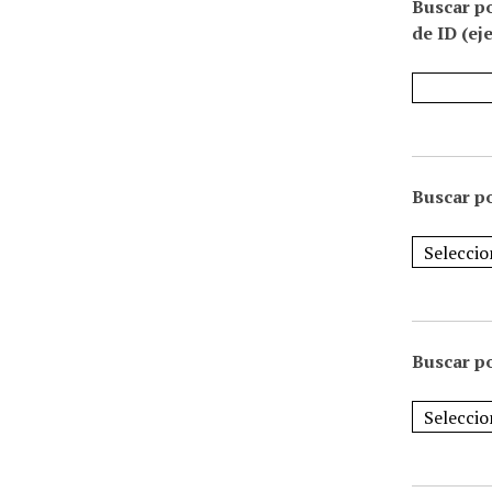
Buscar p
de ID (ej
Buscar po
Buscar po