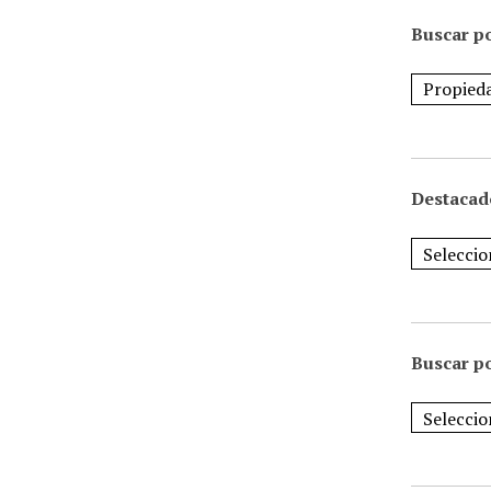
Buscar po
Destacad
Buscar p