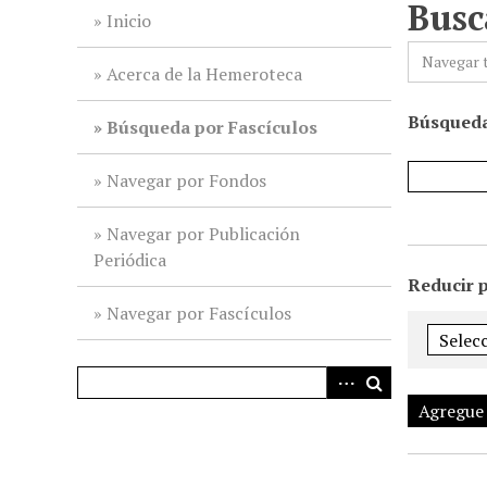
Busc
i
Inicio
n
Navegar 
c
Acerca de la Hemeroteca
i
Búsqueda
p
Búsqueda por Fascículos
a
l
Navegar por Fondos
Navegar por Publicación
Periódica
Reducir 
Navegar por Fascículos
Agregue