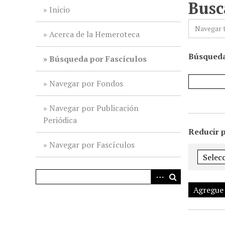
Busc
i
Inicio
n
Navegar 
c
Acerca de la Hemeroteca
i
Búsqueda
p
Búsqueda por Fascículos
a
l
Navegar por Fondos
Navegar por Publicación
Periódica
Reducir 
Navegar por Fascículos
Agregue