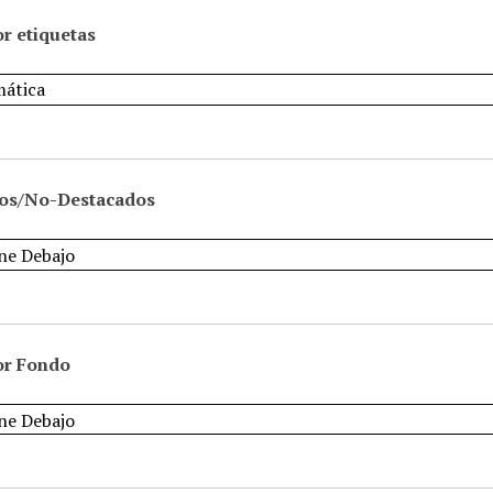
r etiquetas
os/No-Destacados
or Fondo