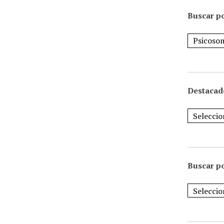
Buscar po
Destacad
Buscar p