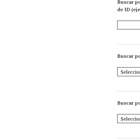
Buscar p
de ID (ej
Buscar po
Buscar po