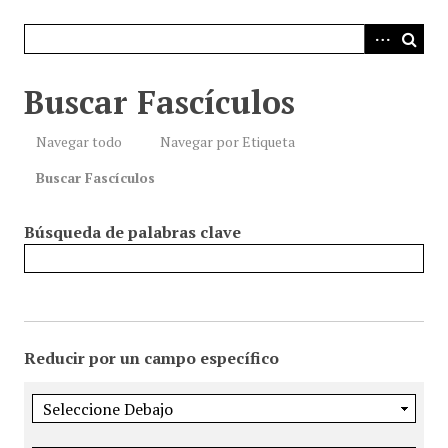
i
n
c
i
Buscar Fascículos
p
a
Navegar todo
Navegar por Etiqueta
l
Buscar Fascículos
Búsqueda de palabras clave
Reducir por un campo específico