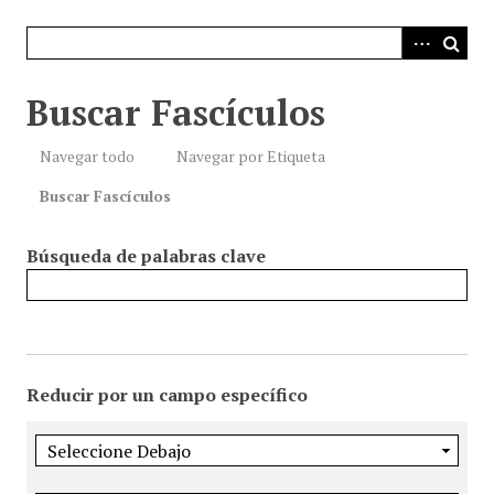
i
n
c
i
Buscar Fascículos
p
a
Navegar todo
Navegar por Etiqueta
l
Buscar Fascículos
Búsqueda de palabras clave
Reducir por un campo específico