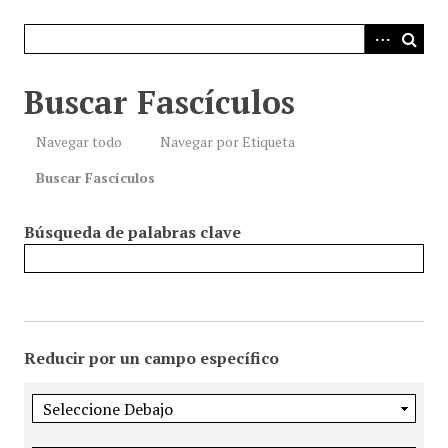
i
n
c
i
Buscar Fascículos
p
a
Navegar todo
Navegar por Etiqueta
l
Buscar Fascículos
Búsqueda de palabras clave
Reducir por un campo específico