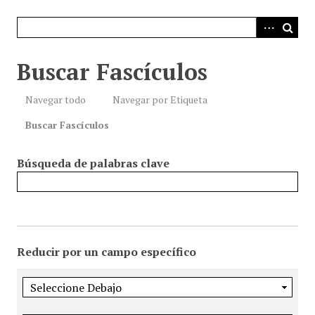
i
n
c
i
Buscar Fascículos
p
a
Navegar todo
Navegar por Etiqueta
l
Buscar Fascículos
Búsqueda de palabras clave
Reducir por un campo específico