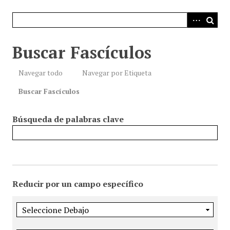
i
n
c
i
Buscar Fascículos
p
a
Navegar todo
Navegar por Etiqueta
l
Buscar Fascículos
Búsqueda de palabras clave
Reducir por un campo específico