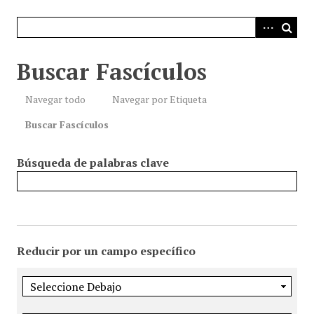
i
n
c
i
Buscar Fascículos
p
a
Navegar todo
Navegar por Etiqueta
l
Buscar Fascículos
Búsqueda de palabras clave
Reducir por un campo específico