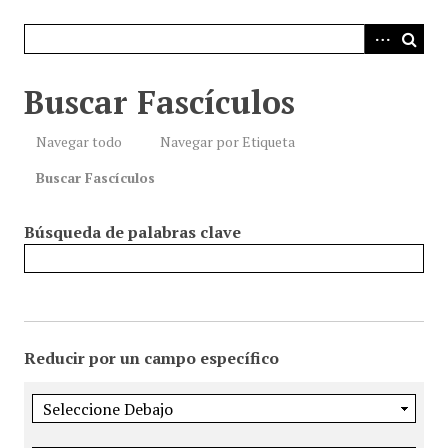
i
n
c
i
Buscar Fascículos
p
a
Navegar todo
Navegar por Etiqueta
l
Buscar Fascículos
Búsqueda de palabras clave
Reducir por un campo específico