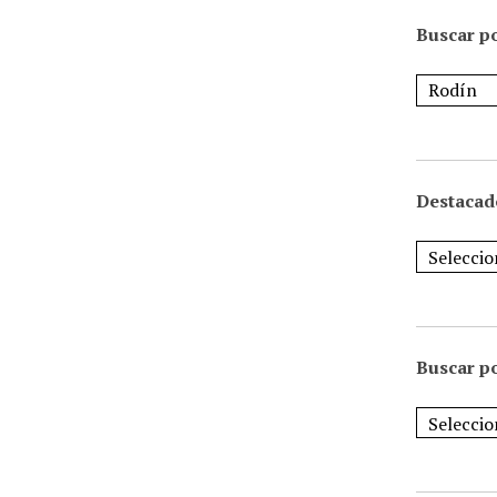
Buscar po
Destacad
Buscar p