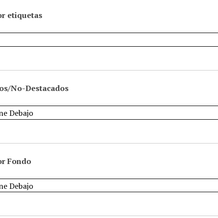
r etiquetas
os/No-Destacados
or Fondo