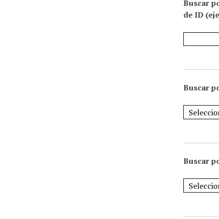
Buscar p
de ID (ej
Buscar po
Buscar po