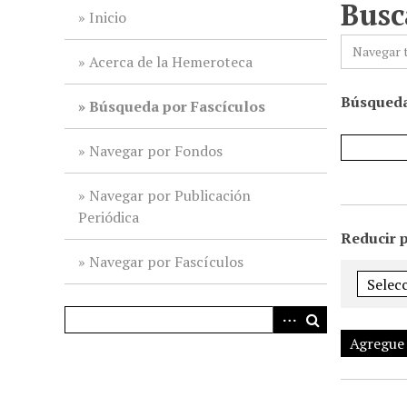
Busc
i
Inicio
n
Navegar 
c
Acerca de la Hemeroteca
i
Búsqueda
p
Búsqueda por Fascículos
a
l
Navegar por Fondos
Navegar por Publicación
Periódica
Reducir 
Navegar por Fascículos
Agregue