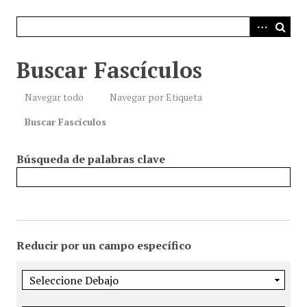
i
n
c
i
Buscar Fascículos
p
a
Navegar todo
Navegar por Etiqueta
l
Buscar Fascículos
Búsqueda de palabras clave
Reducir por un campo específico