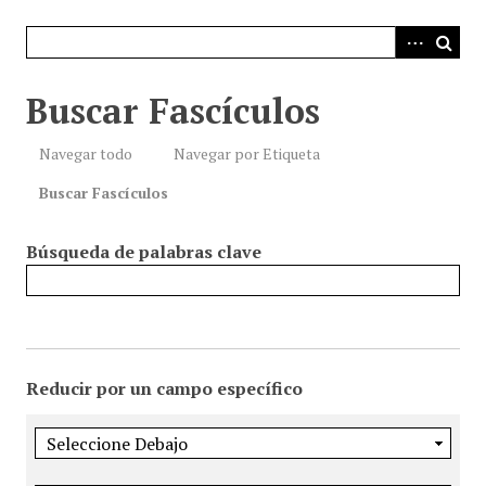
i
n
c
i
Buscar Fascículos
p
a
Navegar todo
Navegar por Etiqueta
l
Buscar Fascículos
Búsqueda de palabras clave
Reducir por un campo específico