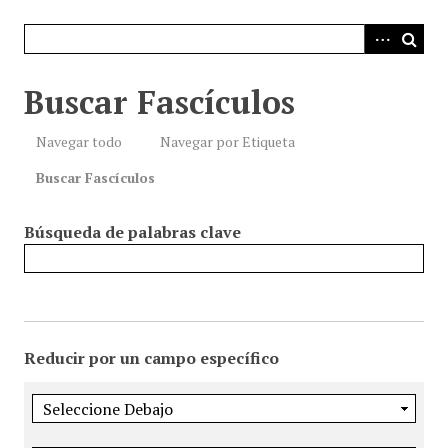
i
n
c
i
Buscar Fascículos
p
a
Navegar todo
Navegar por Etiqueta
l
Buscar Fascículos
Búsqueda de palabras clave
Reducir por un campo específico