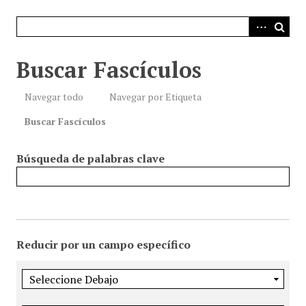
i
n
c
i
Buscar Fascículos
p
a
Navegar todo
Navegar por Etiqueta
l
Buscar Fascículos
Búsqueda de palabras clave
Reducir por un campo específico