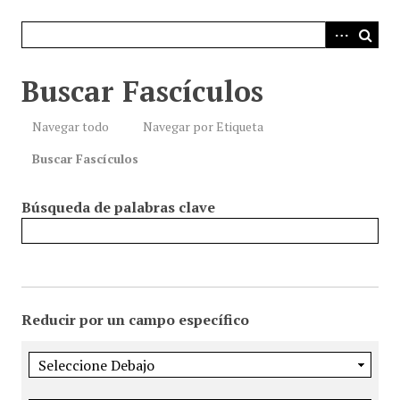
i
n
c
i
Buscar Fascículos
p
a
Navegar todo
Navegar por Etiqueta
l
Buscar Fascículos
Búsqueda de palabras clave
Reducir por un campo específico