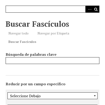
i
n
c
i
Buscar Fascículos
p
a
Navegar todo
Navegar por Etiqueta
l
Buscar Fascículos
Búsqueda de palabras clave
Reducir por un campo específico