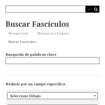
i
n
c
i
Buscar Fascículos
p
a
Navegar todo
Navegar por Etiqueta
l
Buscar Fascículos
Búsqueda de palabras clave
Reducir por un campo específico