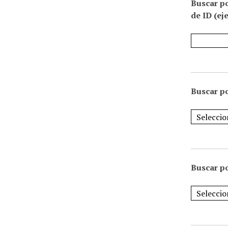
Buscar p
de ID (ej
Buscar po
Buscar po