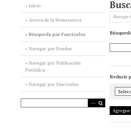
Busc
i
Inicio
n
Navegar 
c
Acerca de la Hemeroteca
i
Búsqueda
p
Búsqueda por Fascículos
a
l
Navegar por Fondos
Navegar por Publicación
Periódica
Reducir 
Navegar por Fascículos
Agregue