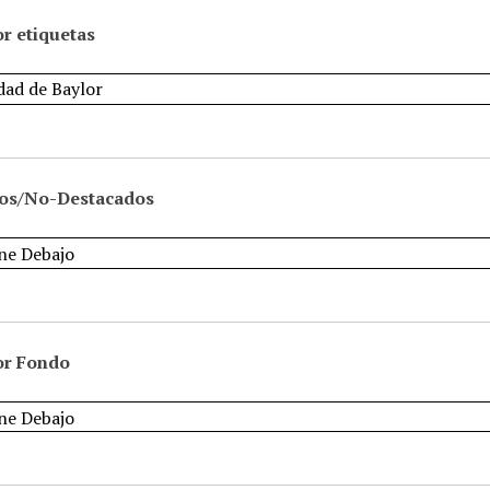
r etiquetas
os/No-Destacados
or Fondo