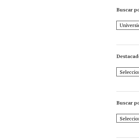
Buscar po
Destacad
Buscar p