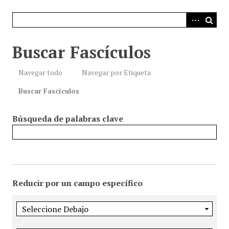
i
n
c
i
Buscar Fascículos
p
a
Navegar todo
Navegar por Etiqueta
l
Buscar Fascículos
Búsqueda de palabras clave
Reducir por un campo específico