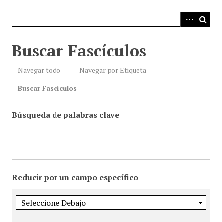
i
n
c
i
Buscar Fascículos
p
a
Navegar todo
Navegar por Etiqueta
l
Buscar Fascículos
Búsqueda de palabras clave
Reducir por un campo específico