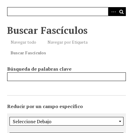
i
n
c
i
Buscar Fascículos
p
a
Navegar todo
Navegar por Etiqueta
l
Buscar Fascículos
Búsqueda de palabras clave
Reducir por un campo específico