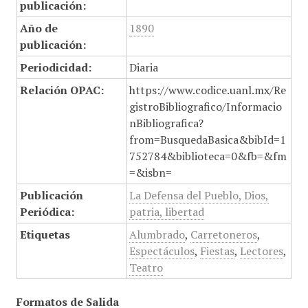
publicación:
Año de
1890
publicación:
Periodicidad:
Diaria
Relación OPAC:
https://www.codice.uanl.mx/Re
gistroBibliografico/Informacio
nBibliografica?
from=BusquedaBasica&bibId=1
752784&biblioteca=0&fb=&fm
=&isbn=
Publicación
La Defensa del Pueblo, Dios,
Periódica:
patria, libertad
Etiquetas
Alumbrado
,
Carretoneros
,
Espectáculos
,
Fiestas
,
Lectores
,
Teatro
Formatos de Salida